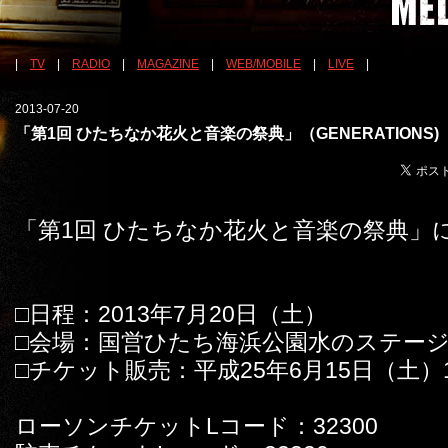
|
TV
|
RADIO
|
MAGAZINE
|
WEB/MOBILE
|
LIVE
|
2013-07-20
「第1回 ひたちなか花火と音楽の祭典」（GENERATIONS)
「第1回 ひたちなか花火と音楽の祭典」にG
□日程：2013年7月20日（土）
□会場：国営ひたち海浜公園水のステー
□チケット販売：平成25年6月15日（土）1
ローソンチケットLコード：32300